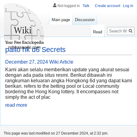
Not logged in
Talk
Create account
Log in
Main page
Discussion
Search
Read
robhasawiki.com
paito hk d6 Secrets
December 27, 2024
Wiki Article
Kami akan selalu memberikan update yang akurat sesuai
dengan ada pada situs resmi. Berikut dibawah ini
rangkuman keluaran angka Hongkong 6d yang dapat kami
berikan. refers to the betting pool or Local community
bordering the Hong Kong lottery. It encompasses not
simply the act of plac
read more
This page was last modified on 27 December 2024, at 2:32 pm.